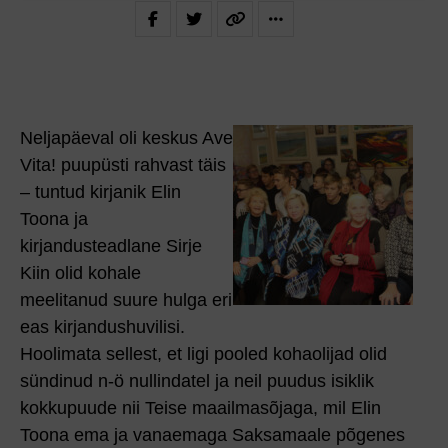
Neljapäeval oli keskus Ave
Vita! puupüsti rahvast täis
– tuntud kirjanik Elin
Toona ja
kirjandusteadlane Sirje
Kiin olid kohale
meelitanud suure hulga eri
eas kirjandus­huvilisi.
Hoolimata sellest, et ligi pooled kohaolijad olid
sündinud n-ö nullindatel ja neil puudus isiklik
kokkupuude nii Teise maailmasõjaga, mil Elin
Toona ema ja vanaemaga Saksamaale põgenes