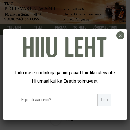
TELLIMIN
TELLI
REKLAA
TOIMETU
VÕRKPALLITURNI
E
KUULUTUS
M
S
IR
×
UUDISED
Viis kirjanikku, kaks
Liitu meie uudiskirjaga ning saad täieliku ülevaate
Hiiumaal kui ka Eestis toimuvast.
raamatuesitlust
Liitu
19. okt 2018
admin