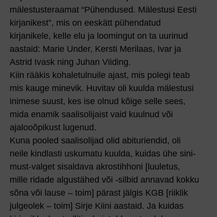
mälestusteraamat “Pühendused. Mälestusi Eesti
kirjanikest”, mis on eeskätt pühendatud
kirjanikele, kelle elu ja loomingut on ta uurinud
aastaid: Marie Under, Kersti Merilaas, Ivar ja
Astrid Ivask ning Juhan Viiding.
Kiin rääkis kohaletulnuile ajast, mis polegi teab
mis kauge minevik. Huvitav oli kuulda mälestusi
inimese suust, kes ise olnud kõige selle sees,
mida enamik saalisolijaist vaid kuulnud või
ajalooõpikust lugenud.
Kuna pooled saalisolijad olid abituriendid, oli
neile kindlasti uskumatu kuulda, kuidas ühe sini-
must-valget sisaldava akrostihhoni [luuletus,
mille ridade algustähed või -silbid annavad kokku
sõna või lause – toim] pärast jälgis KGB [riiklik
julgeolek – toim] Sirje Kiini aastaid. Ja kuidas