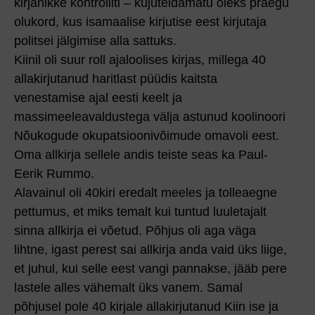
kirjanikke kontrolliti – kujuteldamatu oleks praegu
olukord, kus isamaalise kirjutise eest kirjutaja
politsei jälgimise alla sattuks.
Kiinil oli suur roll ajaloolises kirjas, millega 40
allakirjutanud haritlast püüdis kaitsta
venestamise ajal eesti keelt ja
massimeeleavaldustega välja astunud koolinoori
Nõukogude okupatsioonivõimude omavoli eest.
Oma allkirja sellele andis teiste seas ka Paul-
Eerik Rummo.
Alavainul oli 40kiri eredalt meeles ja tolleaegne
pettumus, et miks temalt kui tuntud luuletajalt
sinna allkirja ei võetud. Põhjus oli aga väga
lihtne, igast perest sai allkirja anda vaid üks liige,
et juhul, kui selle eest vangi pannakse, jääb pere
lastele alles vähemalt üks vanem. Samal
põhjusel pole 40 kirjale allakirjutanud Kiin ise ja