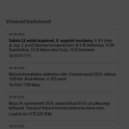
Viimased kuulutused
04.08.2026
Sakala LK müüb laupäeval, 8. augustil noorkanu,
h: 8 € (mun.
al. aug. 2. pool) Hiiumaa bussipeatustes: kl 9.45 Heltermaa, 10.00
Suuremõisa, 10.20 Käina vana Coop, 10.35 Emmaste.
Tel 5374 1711
04.08.2026
Müüa kolmerattaline elektriline roller. Ostetud aastal 2024, sõitnud
1600 km. Asub Käinas. H: 825 eurot.
Tel 5563 7789 Mare
03.08.2026
Müüa 36 ruumimeetrit 2024. aastal tehtud 50-55 cm pikkusega
küttepuid. Transport Käina-Emmaste piirkonnas hinna sees.
Lisainfo tel +372 529 3586
28.07.2026