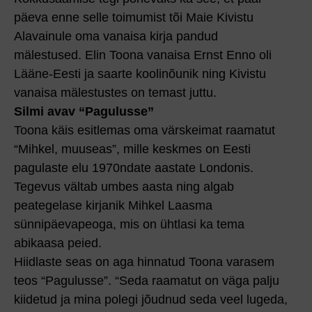
päeva enne selle toimumist tõi Maie Kivistu
Alavainule oma vanaisa kirja pandud
mälestused. Elin Toona vanaisa Ernst Enno oli
Lääne-Eesti ja saarte koolinõunik ning Kivistu
vana­isa mälestustes on temast juttu.
Silmi avav “Pagulusse”
Toona käis esitlemas oma värskeimat raamatut
“Mihkel, muuseas”, mille keskmes on Eesti
pagulaste elu 1970ndate aastate Londonis.
Tegevus vältab umbes aasta ning algab
peategelase kirjanik Mihkel Laasma
sünnipäevapeoga, mis on ühtlasi ka tema
abikaasa peied.
Hiidlaste seas on aga hinnatud Toona varasem
teos “Pagulusse”. “Seda raamatut on väga palju
kiidetud ja mina polegi jõudnud seda veel lugeda,