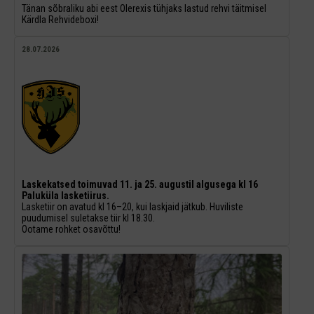
Tänan sõbraliku abi eest Olerexis tühjaks lastud rehvi täitmisel
Kärdla Rehvideboxi!
28.07.2026
Laskekatsed toimuvad 11. ja 25. augustil algusega kl 16
Paluküla lasketiirus.
Lasketiir on avatud kl 16–20, kui laskjaid jätkub. Huviliste
puudumisel suletakse tiir kl 18.30.
Ootame rohket osavõttu!