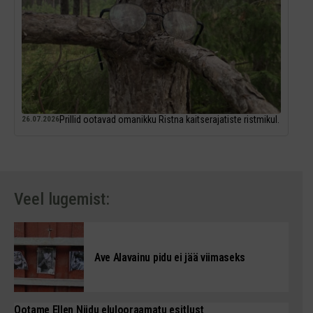
Prillid ootavad omanikku Ristna kaitserajatiste ristmikul.
26.07.2026
Veel lugemist:
Ave Alavainu pidu ei jää viimaseks
Ootame Ellen Niidu eluloo­raamatu esitlust