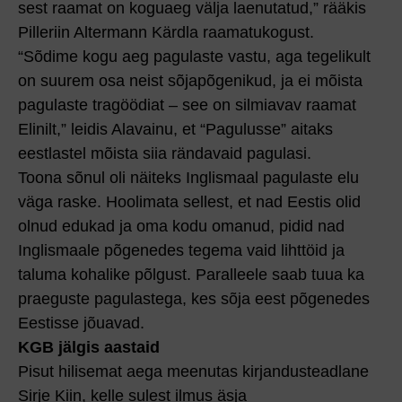
sest raamat on koguaeg välja laenutatud,” rääkis
Pilleriin Altermann Kärdla raamatukogust.
“Sõdime kogu aeg pagulaste vastu, aga tegelikult
on suurem osa neist sõja­põgenikud, ja ei mõista
pagulaste tragöödiat – see on silmi­avav raamat
Elinilt,” leidis Alavainu, et “Pagulusse” aitaks
eestlastel mõista siia rändavaid pagulasi.
Toona sõnul oli näiteks Inglis­maal pagulaste elu
väga raske. Hoolimata sellest, et nad Eestis olid
olnud edukad ja oma kodu omanud, pidid nad
Inglismaale põgenedes tegema vaid lihttöid ja
taluma kohalike põlgust. Paralleele saab tuua ka
praeguste pagulastega, kes sõja eest põgenedes
Eestisse jõuavad.
KGB jälgis aastaid
Pisut hilisemat aega meenutas kirjandusteadlane
Sirje Kiin, kelle sulest ilmus äsja