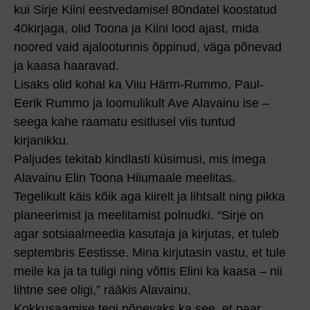
kui Sirje Kiini eestvedamisel 80ndatel koostatud
40kirjaga, olid Toona ja Kiini lood ajast, mida
noored vaid ajalootunnis õppinud, väga põnevad
ja kaasa haaravad.
Lisaks olid kohal ka Viiu Härm-Rummo, Paul-
Eerik Rummo ja loomulikult Ave Alavainu ise –
seega kahe raamatu esitlusel viis tuntud
kirjanikku.
Paljudes tekitab kindlasti küsimusi, mis imega
Alavainu Elin Toona Hiiumaale meelitas.
Tegelikult käis kõik aga kiirelt ja lihtsalt ning pikka
planeerimist ja meelitamist polnudki. “Sirje on
agar sotsiaalmeedia kasutaja ja kirjutas, et tuleb
septembris Eestisse. Mina kirjutasin vastu, et tule
meile ka ja ta tuligi ning võttis Elini ka kaasa – nii
lihtne see oligi,” rääkis Alavainu.
Kokkusaamise tegi põnevaks ka see, et paar