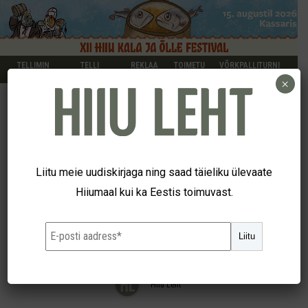
TELLIMIN
TELLI
REKLAA
TOIMETU
VÕRKPALLITURNI
E
KUULUTUS
M
S
IR
×
UUDISED
Regionaalmaasikate korje
Liitu meie uudiskirjaga ning saad täieliku ülevaate
Hiiumaal kui ka Eestis toimuvast.
kestab veel nädala
Liitu
14. veebr 2020
Hiiu Leht