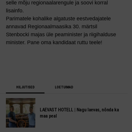
selle mõju regionaalarengule ja soovi korral
lisainfo.
Parimatele kohalike algatuste eestvedajatele
annavad Regionaalmaasika 30. märtsil
Stenbocki majas üle pea­minister ja riigihalduse
minister. Pane oma kandidaat ruttu teele!
HILJUTISED
LOETUIMAD
LAEVAST HOTELL | Nagu laevas, nõnda ka
maa peal