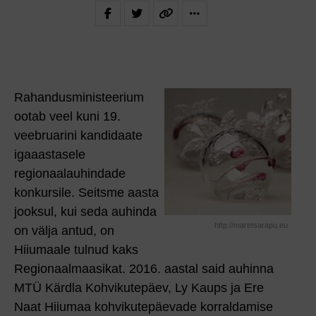
Rahandusministeerium
ootab veel kuni 19.
veebruarini kandidaate
igaaastasele
regionaalauhindade
konkursile. Seitsme aasta
jooksul, kui seda auhinda
http://maretsarapu.eu
on välja antud, on
Hiiumaale tulnud kaks
Regionaalmaasikat. 2016. aastal said auhinna
MTÜ Kärdla Kohvikutepäev, Ly Kaups ja Ere
Naat Hiiumaa kohvikutepäevade korraldamise