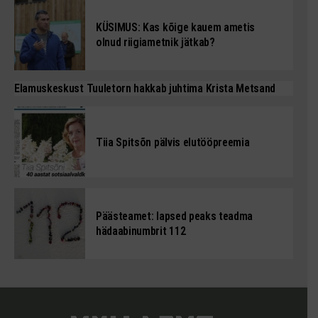
KÜSIMUS: Kas kõige kauem ametis
olnud riigiametnik jätkab?
Elamuskeskust Tuuletorn hakkab juhtima Krista Metsand
Tiia Spitsõn pälvis elutööpreemia
Päästeamet: lapsed peaks teadma
hädaabinumbrit 112