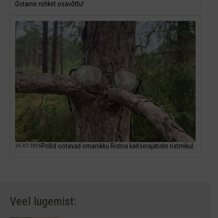
Ootame rohket osavõttu!
Prillid ootavad omanikku Ristna kaitserajatiste ristmikul.
26.07.2026
Veel lugemist: