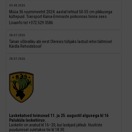
03.08.2026
Müüa 36 ruumimeetrit 2024. aastal tehtud 50-55 cm pikkusega
küttepuid. Transport Käina-Emmaste piirkonnas hinna sees.
Lisainfo tel +372 529 3586
28.07.2026
Tänan sõbraliku abi eest Olerexis tühjaks lastud rehvi täitmisel
Kärdla Rehvideboxi!
28.07.2026
Laskekatsed toimuvad 11. ja 25. augustil algusega kl 16
Paluküla lasketiirus.
Lasketiir on avatud kl 16–20, kui laskjaid jätkub. Huviliste
puudumisel suletakse tiir kl 18.30.