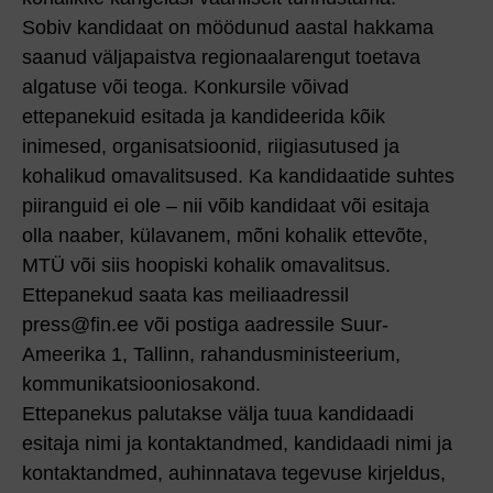
Sobiv kandidaat on möödunud aastal hakkama
saanud väljapaistva regionaalarengut toetava
algatuse või teoga. Konkursile võivad
ettepanekuid esitada ja kandideerida kõik
inimesed, organisatsioonid, riigiasutused ja
kohalikud omavalitsused. Ka kandidaatide suhtes
piiranguid ei ole – nii võib kandidaat või esitaja
olla naaber, külavanem, mõni kohalik ettevõte,
MTÜ või siis hoopiski kohalik omavalitsus.
Ettepanekud saata kas meiliaadressil
press@fin.ee või postiga aadressile Suur-
Ameerika 1, Tallinn, rahandus­ministeerium,
kommunikatsiooniosakond.
Ettepanekus palutakse välja tuua kandidaadi
esitaja nimi ja kontaktandmed, kandidaadi nimi ja
kontaktandmed, auhinnatava tegevuse kirjeldus,