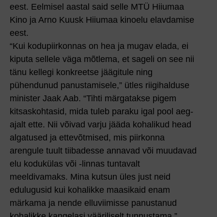
eest. Eelmisel aastal said selle MTÜ Hiiumaa
Kino ja Arno Kuusk Hiiumaa kinoelu elavdamise
eest.
“Kui kodupiirkonnas on hea ja mugav elada, ei
kiputa sellele väga mõtlema, et sageli on see nii
tänu kellegi konkreetse jäägitule ning
pühendunud panustamisele,” ütles riigihalduse
minister Jaak Aab. “Tihti märgatakse pigem
kitsaskohtasid, mida tuleb paraku igal pool aeg-
ajalt ette. Nii võivad varju jääda kohalikud head
algatused ja ettevõtmised, mis piirkonna
arengule tuult tiibadesse annavad või muudavad
elu kodukülas või -linnas tuntavalt
meeldivamaks. Mina kutsun üles just neid
edulugusid kui kohalikke maasikaid enam
märkama ja nende elluviimisse panustanud
kohalikke kangelasi vääriliselt tunnustama.”