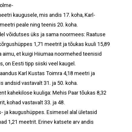
Kolme-
etri kaugusele, mis andis 17. koha, Karl-
eetri peale ning teenis 20. koha.
ladel võidutses üks ja sama noormees: Raatuse
kõrgushüppes 1,71 meetrit ja tõukas kuuli 15,89
 aimu, et kuigi Hiiumaa noormehed teenisid
 on Eesti tipp siiski veel kaugel.
ndus Karl Kustas Toimra 4,18 meetri ja
s andsid vastavalt 31. ja 50. koha.
ent kahekilose kuuliga: Mehis Paar tõukas 8,32
, kohad vastavalt 33. ja 48.
- ja kaugushüppes. Esimesel alal ületasid
ad 1,21 meetrit. Erinev katsete arv andis