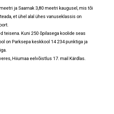
etri ja Saarnak 3,80 meetri kaugusel, mis tõi
 teada, et ühel alal ühes vanuseklassis on
oort.
ed teisena. Kuni 250 õpilasega koolide seas
ol on Parksepa keskkool 14 234 punktiga ja
iga.
eres, Hiiumaa eelvõistlus 17. mail Kärdlas.