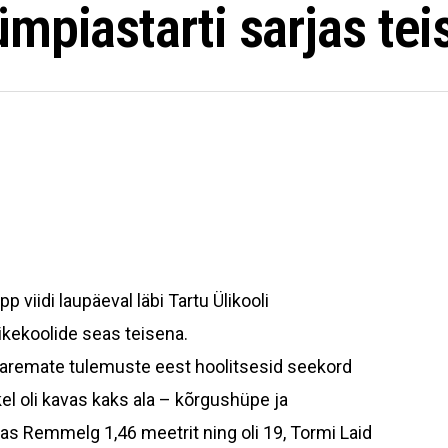
mpiastarti sarjas tei
 viidi laupäeval läbi Tartu Ülikooli
ke­koolide seas teisena.
paremate tulemuste eest hoolitsesid seekord
 oli kavas kaks ala – kõrgushüpe ja
ias Remmelg 1,46 meetrit ning oli 19, Tormi Laid