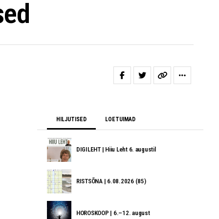
sed
HILJUTISED
LOETUIMAD
DIGILEHT | Hiiu Leht 6. augustil
RISTSÕNA | 6.08.2026 (85)
HOROSKOOP | 6.–12. august