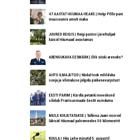
47 AASTAT HIIUMAA HEAKS | Helgi Põllo pani
muuseumis ameti maha
JUURED REIGIS | Reigi pastori järeltulijad
käisid Hiiumaad avastamas
ARENGUKAVA EESMÄRK | Ehk siiski areneks?
AHTO ILMAJUTUD | Nädal toob mõõduka
sooja ja võimaluse jälgida päikesevarjutust
EESTI PARIM | Kärdla petanki meeskond
sõidab Prantsusmaale Eestit esindama
MEILE KIRJUTATAKSE | Tallinna Jaani noored
läbisid Hiiumaal palvemeeles 50 kilomeetrit
KUULA | Hiiu Lehe minutid 5. augustil