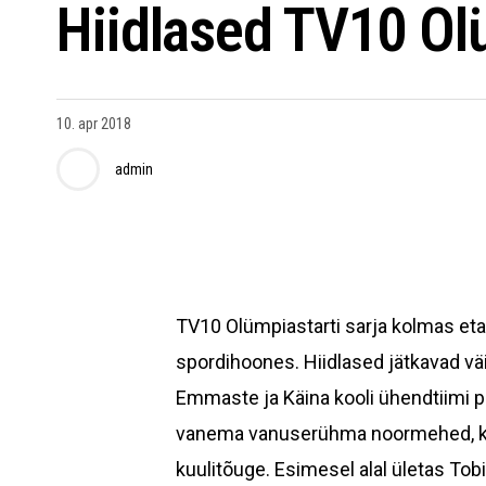
Hiidlased TV10 Olü
10. apr 2018
admin
TV10 Olümpiastarti sarja kolmas etapp
spordihoones. Hiidlased jätkavad väi
Emmaste ja Käina kooli ühendtiimi 
vanema vanuserühma noor­mehed, kel
kuulitõuge. Esimesel alal ületas Tob