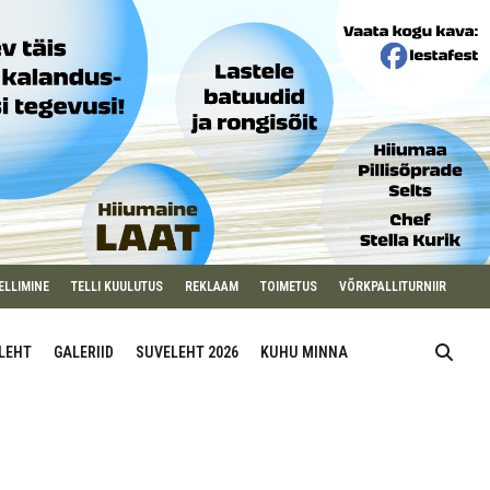
ELLIMINE
TELLI KUULUTUS
REKLAAM
TOIMETUS
VÕRKPALLITURNIIR
ILEHT
GALERIID
SUVELEHT 2026
KUHU MINNA