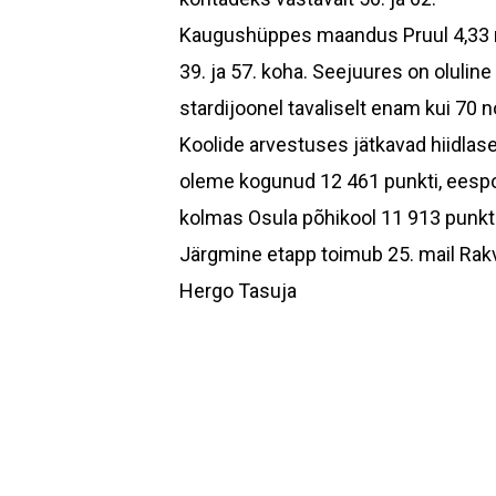
Kaugushüppes maandus Pruul 4,33 me
39. ja 57. koha. Seejuures on oluline
stardi­joonel tavaliselt enam kui 70 n
Koolide arvestuses jätkavad hiidlas
oleme kogunud 12 461 punkti, eespo
kolmas Osula põhikool 11 913 punkt
Järgmine etapp toimub 25. mail Rakv
Hergo Tasuja