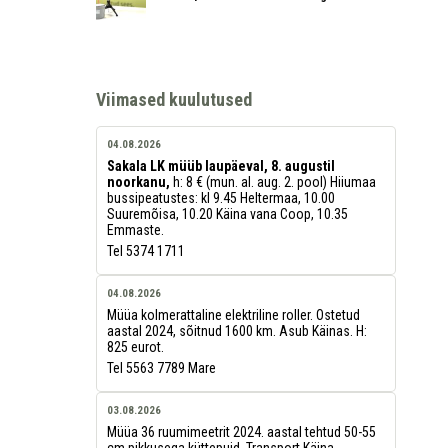
Viimased kuulutused
04.08.2026
Sakala LK müüb laupäeval, 8. augustil
noorkanu,
h: 8 € (mun. al. aug. 2. pool) Hiiumaa
bussipeatustes: kl 9.45 Heltermaa, 10.00
Suuremõisa, 10.20 Käina vana Coop, 10.35
Emmaste.
Tel 5374 1711
04.08.2026
Müüa kolmerattaline elektriline roller. Ostetud
aastal 2024, sõitnud 1600 km. Asub Käinas. H:
825 eurot.
Tel 5563 7789 Mare
03.08.2026
Müüa 36 ruumimeetrit 2024. aastal tehtud 50-55
cm pikkusega küttepuid. Transport Käina-