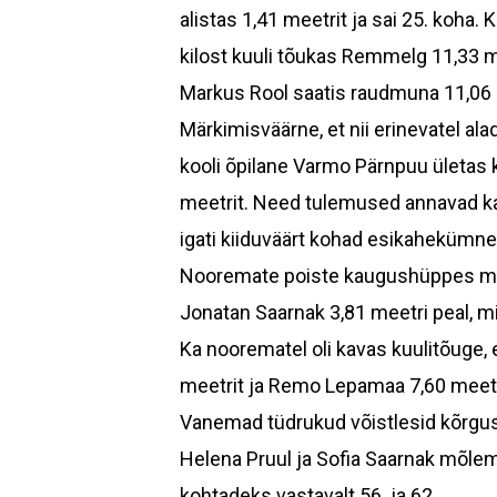
alistas 1,41 meetrit ja sai 25. koha. 
kilost kuuli tõukas Remmelg 11,33 me
Markus Rool saatis raudmuna 11,06 m
Märkimisväärne, et nii erinevatel a
kooli õpilane Varmo Pärnpuu ületas 
meetrit. Need tulemused annavad ka
igati kiiduväärt kohad esikahekümnes,
Nooremate poiste kaugushüppes maa
Jonatan Saarnak 3,81 meetri peal, mi
Ka noorematel oli kavas kuulitõuge, 
meetrit ja Remo Lepamaa 7,60 meetrit
Vanemad tüdrukud võistlesid kõrgus
Helena Pruul ja Sofia Saarnak mõlem
kohtadeks vastavalt 56. ja 62.