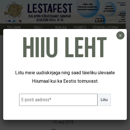
TELLIMIN
TELLI
REKLAA
TOIMETU
VÕRKPALLITURNI
E
KUULUTUS
M
S
IR
×
UUDISED
Riik toetab maapiirkondades
Liitu meie uudiskirjaga ning saad täieliku ülevaate
Hiiumaal kui ka Eestis toimuvast.
elavaid peresid 2,2 miljoni
Liitu
euroga
14. aug 2018