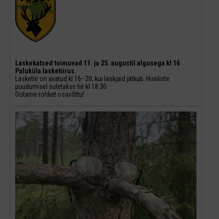
Laskekatsed toimuvad 11. ja 25. augustil algusega kl 16
Paluküla lasketiirus.
Lasketiir on avatud kl 16–20, kui laskjaid jätkub. Huviliste
puudumisel suletakse tiir kl 18.30.
Ootame rohket osavõttu!