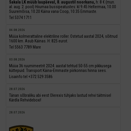
Sakala LK müüb laupäeval, 8. augustil noorkanu,
h: 8 € (mun.
al. aug. 2. pool) Hiiumaa bussipeatustes: kl 9.45 Heltermaa, 10.00
Suuremõisa, 10.20 Käina vana Coop, 10.35 Emmaste.
Tel 5374 1711
04.08.2026
Müüa kolmerattaline elektriline roller. Ostetud aastal 2024, sõitnud
1600 km. Asub Käinas. H: 825 eurot.
Tel 5563 7789 Mare
03.08.2026
Müüa 36 ruumimeetrit 2024. aastal tehtud 50-55 cm pikkusega
küttepuid. Transport Käina-Emmaste piirkonnas hinna sees.
Lisainfo tel +372 529 3586
28.07.2026
Tänan sõbraliku abi eest Olerexis tühjaks lastud rehvi täitmisel
Kärdla Rehvideboxi!
28.07.2026