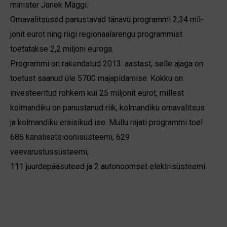
minister Janek Mäggi.
Omavalitsused panustavad tänavu programmi 2,34 mil-­
jonit eurot ning riigi regionaalarengu programmist
toetatakse 2,2 miljoni euroga.
Programmi on rakendatud 2013. aastast, selle ajaga on
toetust saanud üle 5700 majapidamise. Kokku on
investeeritud rohkem kui 25 miljonit eurot, millest
kolmandiku on panustanud riik, kolmandiku omavalitsus
ja kolmandiku eraisikud ise. Mullu rajati programmi toel
686 kanalisatsioonisüsteemi, 629
veevarustussüsteemi,
111 juurdepääsu­teed ja 2 autonoomset elektrisüsteemi.