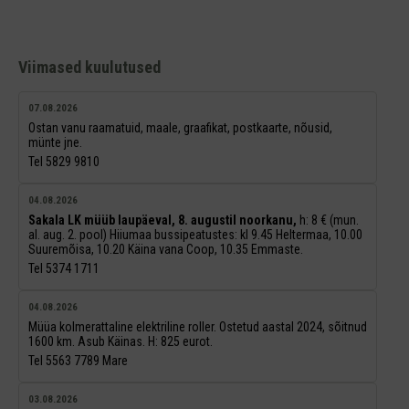
Viimased kuulutused
07.08.2026
Ostan vanu raamatuid, maale, graafikat, postkaarte, nõusid,
münte jne.
Tel 5829 9810
04.08.2026
Sakala LK müüb laupäeval, 8. augustil noorkanu,
h: 8 € (mun.
al. aug. 2. pool) Hiiumaa bussipeatustes: kl 9.45 Heltermaa, 10.00
Suuremõisa, 10.20 Käina vana Coop, 10.35 Emmaste.
Tel 5374 1711
04.08.2026
Müüa kolmerattaline elektriline roller. Ostetud aastal 2024, sõitnud
1600 km. Asub Käinas. H: 825 eurot.
Tel 5563 7789 Mare
03.08.2026