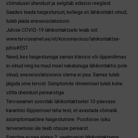
võimalusel ühendust ja selgitab edasisi reegleid.
Saades teada haigestunust, kellega on lähikontakt olnud,
tuleb jääda eneseisolatsiooni.
Juhise COVID-19 lähikontaktsele leiab siit:
www.terviseamet.ee/et/koroonaviirus/lahikontaktse-
juhis#EST
Need, kes haigestunuga samas klassis või õpperühmas
ei olnud ning ka muul moel nakatunuga lähikontaktis pole
olnud, eneseisolatsioonis olema ei pea. Samas tuleb
jälgida oma tervist. Sümptomite ilmnemisel tuleb kohe
võtta ühendust perearstiga.
Terviseamet soovitab lähikontaktsetel 10-päevase
karantiini lõppemisel teha test, et avastada võimalik
asümptomaatiline haigestumine. Positiivse isiku
tervenemise üle teeb otsuse perearst.
Erandina ei pea alates 2. veebruarist lähikontaktsena