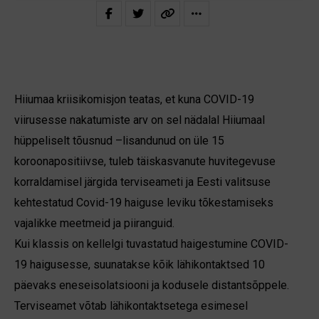
Hiiumaa kriisikomisjon teatas, et kuna COVID-19
viirusesse nakatumiste arv on sel nädalal Hiiumaal
hüppeliselt tõusnud –lisandunud on üle 15
koroonapositiivse, tuleb täiskasvanute huvitegevuse
korraldamisel järgida terviseameti ja Eesti valitsuse
kehtestatud Covid-19 haiguse leviku tõkestamiseks
vajalikke meetmeid ja piiranguid.
Kui klassis on kellelgi tuvastatud haigestumine COVID-
19 haigusesse, suunatakse kõik lähikontaktsed 10
päevaks eneseisolatsiooni ja kodusele distantsõppele.
Terviseamet võtab lähikontaktsetega esimesel