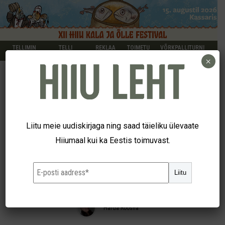
TELLIMIN
TELLI
REKLAA
TOIMETU
VÕRKPALLITURNI
E
KUULUTUS
M
S
IR
×
TERVIS
Nakatumine kasvas
Liitu meie uudiskirjaga ning saad täieliku ülevaate
Hiiumaal kui ka Eestis toimuvast.
hüppeliselt
Liitu
12. veebr 2021
Harda Roosna