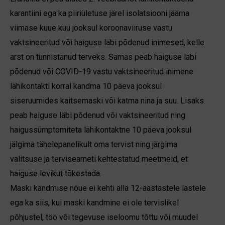
karantiini ega ka piiriületuse järel isolatsiooni jääma
viimase kuue kuu jooksul koroonaviiruse vastu
vaktsineeritud või haiguse läbi põdenud inimesed, kelle
arst on tunnistanud terveks. Samas peab haiguse läbi
põdenud või COVID-19 vastu vaktsineeritud inimene
lähikontakti korral kandma 10 päeva jooksul
siseruumides kaitsemaski või katma nina ja suu. Lisaks
peab haiguse läbi põdenud või vaktsineeritud ning
haigussümptomiteta lähikontaktne 10 päeva jooksul
jälgima tähelepanelikult oma tervist ning järgima
valitsuse ja terviseameti kehtestatud meetmeid, et
haiguse levikut tõkestada.
Maski kandmise nõue ei kehti alla 12-aastastele lastele
ega ka siis, kui maski kandmine ei ole tervislikel
põhjustel, töö või tegevuse iseloomu tõttu või muudel