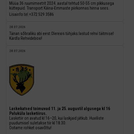
Müüa 36 ruumimeetrit 2024. aastal tehtud 50-55 cm pikkusega
küttepuid. Transport Käina-Emmaste piirkonnas hinna sees.
Lisainfo tel +372 529 3586
28.07.2026
Tänan sõbraliku abi eest Olerexis tühjaks lastud rehvi täitmisel
Kärdla Rehvideboxi!
28.07.2026
Laskekatsed toimuvad 11. ja 25. augustil algusega kl 16
Paluküla lasketiirus.
Lasketiir on avatud kl 16–20, kui laskjaid jätkub. Huviliste
puudumisel suletakse tiir kl 18.30.
Ootame rohket osavõttu!