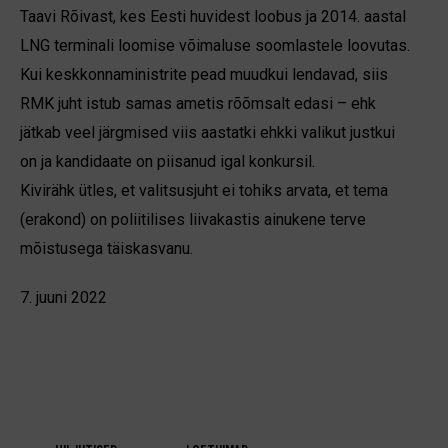
Taavi Rõivast, kes Eesti huvidest loobus ja 2014. aastal
LNG terminali loomise võimaluse soomlastele loovutas.
Kui keskkonnaministrite pead muudkui lendavad, siis
RMK juht istub samas ametis rõõmsalt edasi – ehk
jätkab veel järgmised viis aastatki ehkki valikut justkui
on ja kandidaate on piisanud igal konkursil.
Kivirähk ütles, et valitsusjuht ei tohiks arvata, et tema
(erakond) on poliitilises liiva­kastis ainukene terve
mõistusega täis­kasvanu.
7. juuni 2022