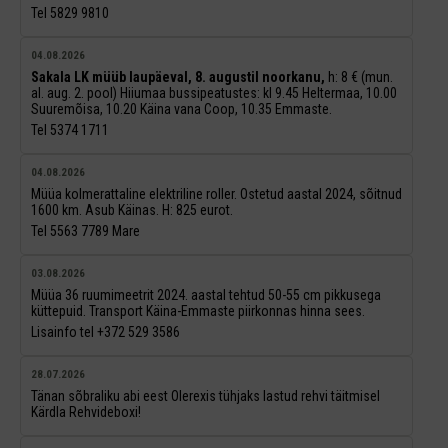
Tel 5829 9810
04.08.2026
Sakala LK müüb laupäeval, 8. augustil noorkanu,
h: 8 € (mun.
al. aug. 2. pool) Hiiumaa bussipeatustes: kl 9.45 Heltermaa, 10.00
Suuremõisa, 10.20 Käina vana Coop, 10.35 Emmaste.
Tel 5374 1711
04.08.2026
Müüa kolmerattaline elektriline roller. Ostetud aastal 2024, sõitnud
1600 km. Asub Käinas. H: 825 eurot.
Tel 5563 7789 Mare
03.08.2026
Müüa 36 ruumimeetrit 2024. aastal tehtud 50-55 cm pikkusega
küttepuid. Transport Käina-Emmaste piirkonnas hinna sees.
Lisainfo tel +372 529 3586
28.07.2026
Tänan sõbraliku abi eest Olerexis tühjaks lastud rehvi täitmisel
Kärdla Rehvideboxi!