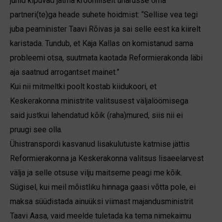
juhid kipuvad jätma krooniliselt unarusse oma
partneri(te)ga heade suhete hoidmist: “Sellise vea tegi
juba peaminister Taavi Rõivas ja sai selle eest ka kiirelt
karistada. Tundub, et Kaja Kallas on komistanud sama
probleemi otsa, suutmata kaotada Reformi­erakonda läbi
aja saatnud arrogantset mainet.”
Kui nii mitmeltki poolt kostab kiidukoori, et
Keskerakonna ministrite valitsusest väljalöömisega
said justkui lahendatud kõik (raha)mured, siis nii ei
pruugi see olla.
Ühistranspordi kasvanud lisakulutuste katmise jättis
Reformierakonna ja Keskera­konna valitsus lisaeelarvest
välja ja selle otsuse vilju maitseme peagi me kõik.
Sügisel, kui meil mõistliku hinnaga gaasi võtta pole, ei
maksa süüdistada ainuüksi viimast majandus­ministrit
Taavi Aasa, vaid meelde tuletada ka tema nimekaimu