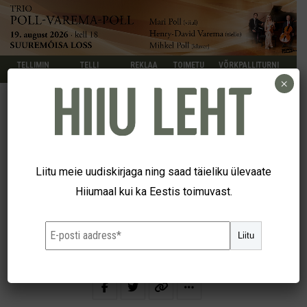
TELLIMIN
TELLI
REKLAA
TOIMETU
VÕRKPALLITURNI
E
KUULUTUS
M
S
IR
×
JUHTKIRI
Liivakastis ainuke
Liitu meie uudiskirjaga ning saad täieliku ülevaate
Hiiumaal kui ka Eestis toimuvast.
7. juuni 2022
Liitu
Harda Roosna