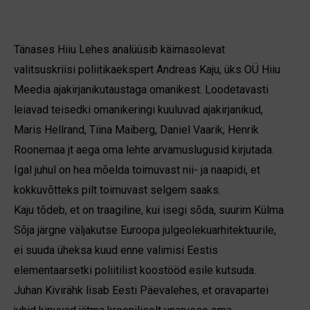
Tänases Hiiu Lehes analüüsib käimasolevat
valitsuskriisi poliitikaekspert Andreas Kaju, üks OÜ Hiiu
Meedia ajakirjanikutaustaga omanikest. Loodetavasti
leiavad teisedki omanikeringi kuuluvad ajakirjanikud,
Maris Hellrand, Tiina Maiberg, Daniel Vaarik, Henrik
Roonemaa jt aega oma lehte arvamuslugusid kirjutada.
Igal juhul on hea mõelda toimuvast nii- ja naapidi, et
kokkuvõtteks pilt toimuvast selgem saaks.
Kaju tõdeb, et on traagiline, kui isegi sõda, suurim Külma
Sõja järgne väljakutse Euroopa julgeolekuarhitektuurile,
ei suuda üheksa kuud enne valimisi Eestis
elementaarsetki poliitilist koostööd esile kutsuda.
Juhan Kivirähk lisab Eesti Päevalehes, et orava­partei