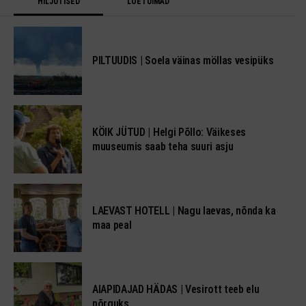
HILJUTISED
LOETUIMAD
PILTUUDIS | Soela väinas möllas vesipüks
KÖIK JÜTUD | Helgi Põllo: Väikeses
muuseumis saab teha suuri asju
LAEVAST HOTELL | Nagu laevas, nõnda ka
maa peal
AIAPIDAJAD HÄDAS | Vesirott teeb elu
põrguks