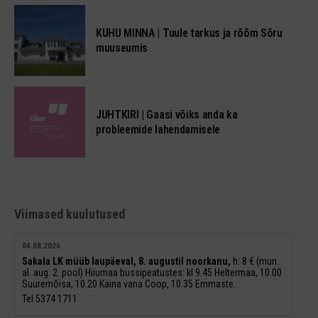
KUHU MINNA | Tuule tarkus ja rõõm Sõru
muuseumis
JUHTKIRI | Gaasi võiks anda ka
probleemide lahendamisele
Viimased kuulutused
04.08.2026
Sakala LK müüb laupäeval, 8. augustil noorkanu,
h: 8 € (mun.
al. aug. 2. pool) Hiiumaa bussipeatustes: kl 9.45 Heltermaa, 10.00
Suuremõisa, 10.20 Käina vana Coop, 10.35 Emmaste.
Tel 5374 1711