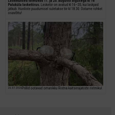
Laskekatsed toimuvad 11. ja 25. augustil algusega kl 16
Paluküla lasketiirus.
Lasketiir on avatud kl 16–20, kui laskjaid
jätkub. Huviliste puudumisel suletakse tiir kl 18.30. Ootame rohket
osavõttu!
Prillid ootavad omanikku Ristna kaitserajatiste ristmikul.
26.07.2026