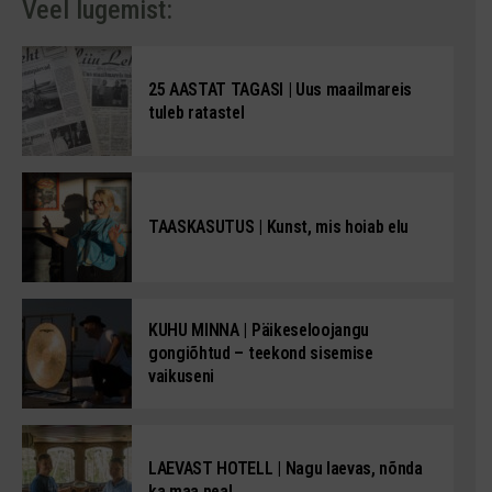
Veel lugemist:
25 AASTAT TAGASI | Uus maailmareis
tuleb ratastel
TAASKASUTUS | Kunst, mis hoiab elu
KUHU MINNA | Päikeseloojangu
gongiõhtud – teekond sisemise
vaikuseni
LAEVAST HOTELL | Nagu laevas, nõnda
ka maa peal