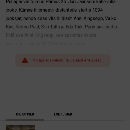
Pühapäeval toimus Pärnus 25. Jüri Jaansoni kahe silla
jooks. Kümne kilomeetri distantsile startis 1094
jooksjat, nende seas viis hiidlast: Anni Kingsepp, Vaiko
Kivi, Kermo Paat, Siiri Talts ja Eda Tärk. Parimana jõudis
finišisse Anni Kingsepp, kes saavutas naiste
arvestuses ajaga 38.29 üheksanda koha.
Midagi läks valesti. Palun laadi leht uuesti.
HILJUTISED
LOETUIMAD