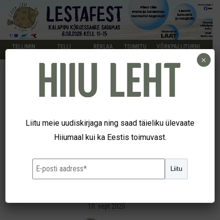
TELLIMIN
TELLI
REKLAA
TOIMETU
VÕRKPALLITURNI
E
KUULUTUS
M
S
IR
×
SPORT
ESIKÜMNES | Anni Kingsepp
Liitu meie uudiskirjaga ning saad täieliku ülevaate
Hiiumaal kui ka Eestis toimuvast.
saavutas Pärnu jooksul
Liitu
üheksanda koha
10. sept 2025