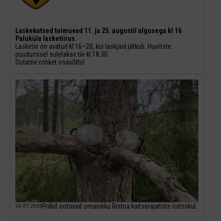
Laskekatsed toimuvad 11. ja 25. augustil algusega kl 16
Paluküla lasketiirus.
Lasketiir on avatud kl 16–20, kui laskjaid jätkub. Huviliste
puudumisel suletakse tiir kl 18.30.
Ootame rohket osavõttu!
Prillid ootavad omanikku Ristna kaitserajatiste ristmikul.
26.07.2026