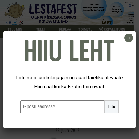
TELLIMIN
TELLI
REKLAA
TOIMETU
VÕRKPALLITURNI
E
KUULUTUS
M
S
IR
×
UUDISED
SLK müüs vanima aluse,
Liitu meie uudiskirjaga ning saad täieliku ülevaate
Hiiumaal kui ka Eestis toimuvast.
parvlaeva Ofelia, mille uueks
Liitu
nimeks sai Tuizidi
22. juuni 2012