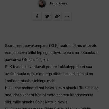
Harda Roosna
Saaremaa Laevakompanii (SLK) teatel sõlmis ettevõte
esmaspäeva õhtul lepingu ettevõtte vanima, 44aastase
parvlaeva Ofelia müügiks.
SLK teatas, et vastavalt poolte kokkuleppele ei saa
avalikustada ostja nime ega päritolumaad, samuti on
konfidentsiaalne tehingu maht.
Hiiu Lehe andmetel sai laeva uueks nimeks Tuizidi ning
see läheb kahest Kariibi mere saarest koosnevasse
riiki, mille nimeks Saint Kitts ja Nevis.