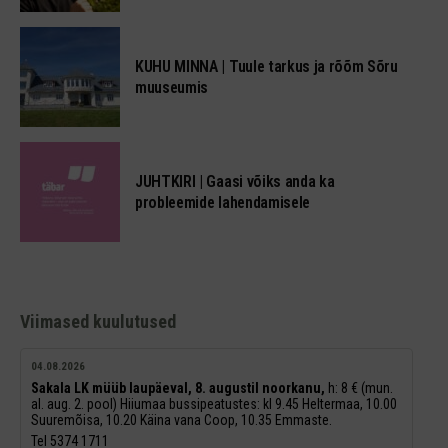
KUHU MINNA | Tuule tarkus ja rõõm Sõru
muuseumis
JUHTKIRI | Gaasi võiks anda ka
probleemide lahendamisele
Viimased kuulutused
04.08.2026
Sakala LK müüb laupäeval, 8. augustil noorkanu,
h: 8 € (mun.
al. aug. 2. pool) Hiiumaa bussipeatustes: kl 9.45 Heltermaa, 10.00
Suuremõisa, 10.20 Käina vana Coop, 10.35 Emmaste.
Tel 5374 1711