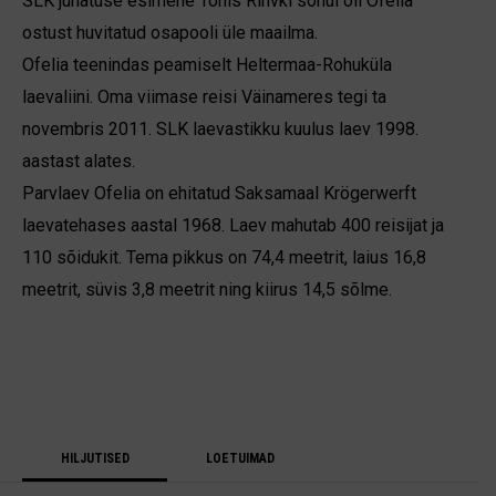
SLK juhatuse esimehe Tõnis Rihvki sõnul oli Ofelia
ostust huvitatud osapooli üle maailma.
Ofelia teenindas peamiselt Heltermaa-Rohuküla
laevaliini. Oma viimase reisi Väinameres tegi ta
novembris 2011. SLK laevastikku kuulus laev 1998.
aastast alates.
Parvlaev Ofelia on ehitatud Saksamaal Krögerwerft
laevatehases aastal 1968. Laev mahutab 400 reisijat ja
110 sõidukit. Tema pikkus on 74,4 meetrit, laius 16,8
meetrit, süvis 3,8 meetrit ning kiirus 14,5 sõlme.
HILJUTISED
LOETUIMAD