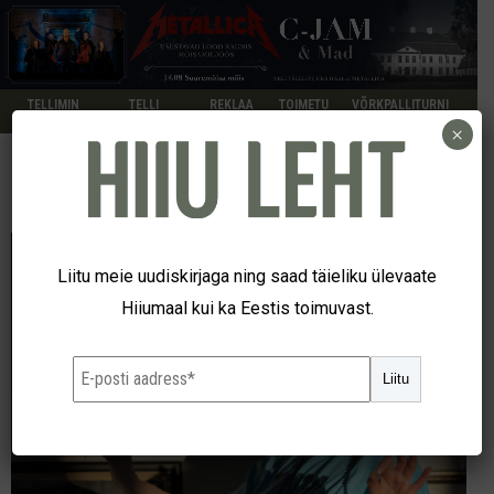
TELLIMIN
TELLI
REKLAA
TOIMETU
VÕRKPALLITURNI
E
KUULUTUS
M
S
IR
×
Liitu meie uudiskirjaga ning saad täieliku ülevaate
Hiiumaal kui ka Eestis toimuvast.
Liitu