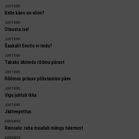
JUHTKIRI
Kelle käes on võim?
JUHTKIRI
Otsusta ise!
JUHTKIRI
Šaakalit Eestis ei leidu?
JUHTKIRI
Tahaks ühineda rõõmu pärast
JUHTKIRI
Rõõmus priiuse põlistamise päev
JUHTKIRI
Vigu juhtub ikka
JUHTKIRI
Jääteepettus
ARVAMUS
Reinsalu: raha muudab mängu tulemust
ARVAMUS