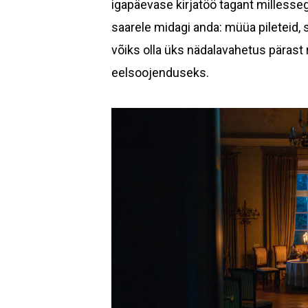
igapäevase kirjatöö tagant millesseg
saarele midagi anda: müüa pileteid, sä
võiks olla üks nädalavahetus pärast
eelsoojenduseks.