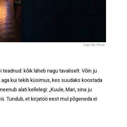
Kaja Hiis-Rinne
ei teadnud: kõik läheb nagu tavaliselt. Võin ju
, aga kui tekib küsimus, kes suudaks koostada
eenub alati kellelegi: „Kuule, Mari, sina ju
 nii. Tundub, et kirjatöö eest mul põgeneda ei