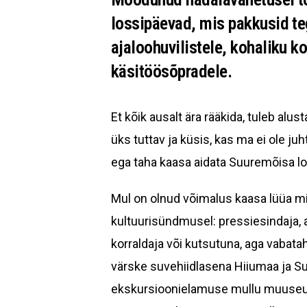
lossipäevad, mis pakkusid te
ajaloohuvilistele, kohaliku koo
käsitöösõpradele.
Et kõik ausalt ära rääkida, tuleb alus
üks tuttav ja küsis, kas ma ei ole j
ega taha kaasa aidata Suuremõisa lo
Mul on olnud võimalus kaasa lüüa m
kultuurisündmusel: pressiesindaja, a
korraldaja või kutsutuna, aga vabat
värske suvehiidlasena Hiiumaa ja Su
ekskursioonielamuse mullu muuseum