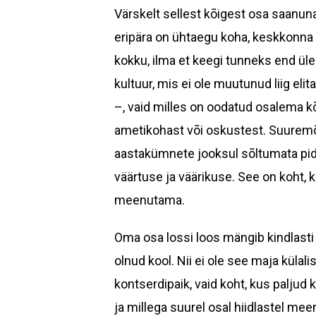
Värskelt sellest kõigest osa saanun
eripära on ühtaegu koha, keskkonna 
kokku, ilma et keegi tunneks end üle
kultuur, mis ei ole muutunud liig eli
–, vaid milles on oodatud osalema k
ametikohast või oskustest. Suuremõ
aastakümnete jooksul sõltumata pide
väärtuse ja väärikuse. See on koht, 
meenutama.
Oma osa lossi loos mängib kindlasti
olnud kool. Nii ei ole see maja külali
kontserdipaik, vaid koht, kus paljud
ja millega suurel osal hiidlastel me