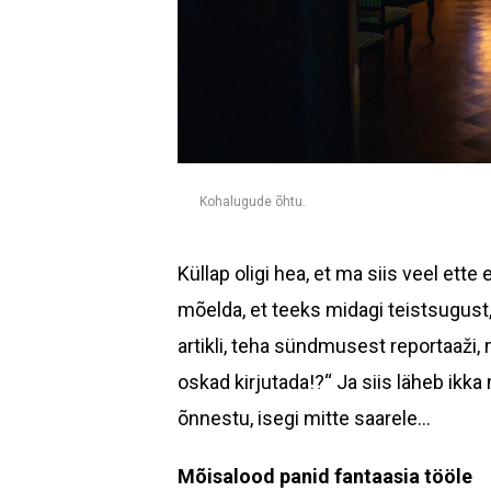
Kohalugude õhtu.
Küllap oligi hea, et ma siis veel ette 
mõelda, et teeks midagi teistsugust
artikli, teha sündmusest reportaaži, m
oskad kirjutada!?“ Ja siis läheb ikka
õnnestu, isegi mitte saarele…
Mõisalood panid fantaasia tööle