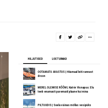
HILJUTISED
LOETUIMAD
OOTAMATU AVASTUS | Hiiumaal leiti rannast
droon
MEREL OLEMISE RÕÕM | Katrin Visnapuu: Elu
teeb enamasti paremaid plaane kui mina
PILTUUDIS | Soela väinas möllas vesipüks