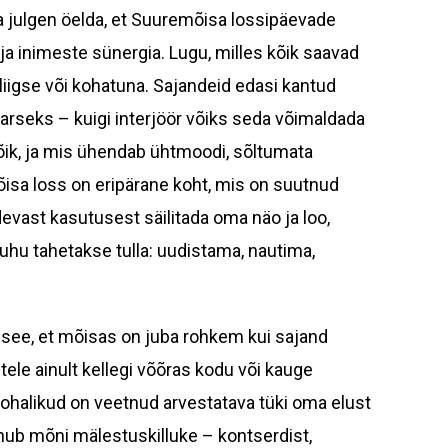
a julgen öelda, et Suuremõisa lossipäevade
ja inimeste sünergia. Lugu, milles kõik saavad
liigse või kohatuna. Sajandeid edasi kantud
taarseks – kuigi interjöör võiks seda võimaldada
õik, ja mis ühendab ühtmoodi, sõltumata
isa loss on eripärane koht, mis on suutnud
vast kasutusest säilitada oma näo ja loo,
kuhu tahetakse tulla: uudistama, nautima,
 see, et mõisas on juba rohkem kui sajand
stele ainult kellegi võõras kodu või kauge
 kohalikud on veetnud arvestatava tüki oma elust
enub mõni mälestuskilluke – kontserdist,