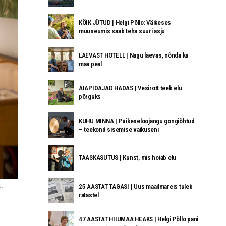
KÖIK JÜTUD | Helgi Põllo: Väikeses
muuseumis saab teha suuri asju
LAEVAST HOTELL | Nagu laevas, nõnda ka
maa peal
AIAPIDAJAD HÄDAS | Vesirott teeb elu
põrguks
KUHU MINNA | Päikeseloojangu gongiõhtud
– teekond sisemise vaikuseni
TAASKASUTUS | Kunst, mis hoiab elu
u.
25 AASTAT TAGASI | Uus maailmareis tuleb
ratastel
47 AASTAT HIIUMAA HEAKS | Helgi Põllo pani