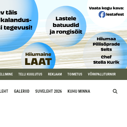
ELLIMINE
TELLI KUULUTUS
REKLAAM
TOIMETUS
VÕRKPALLITURNIIR
ILEHT
GALERIID
SUVELEHT 2026
KUHU MINNA