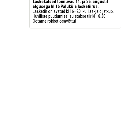
Laskekatsed toimuvad 11. ja 25. augustil
algusega kl 16 Paluküla lasketiirus.
Lasketiir on avatud kl 16–20, kui laskjaid jätkub.
Huviliste puudumisel suletakse tiir kl 18.30.
Ootame rohket osavõttu!