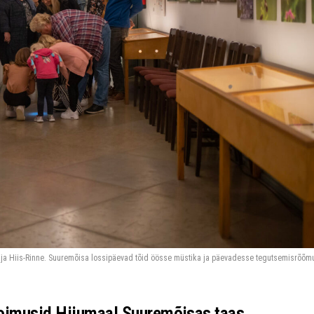
aja Hiis-Rinne. Suuremõisa lossipäevad tõid öösse müstika ja päevadesse tegutsemisrõõm
oimusid Hiiumaal Suuremõisas taas