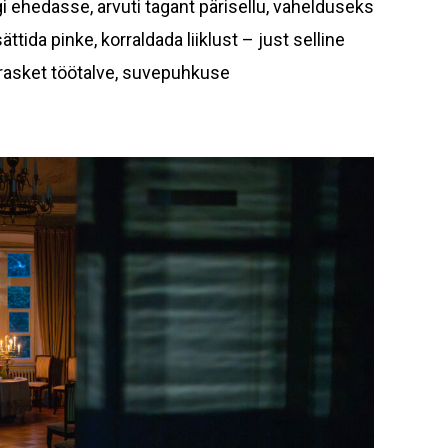
i ehedasse, arvuti tagant pärisellu, vahelduseks
ttida pinke, korraldada liiklust – just selline
 rasket töötalve, suvepuhkuse