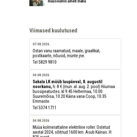
muuseumis ameti maha
Viimased kuulutused
07.08.2026
Ostan vanu raamatuid, maale, graafikat,
postkaarte, nõusid, münte jne.
Tel 5829 9810
04.08.2026
Sakala LK müüb laupäeval, 8. augustil
noorkanu,
h: 8 € (mun. al. aug. 2. pool) Hiiumaa
bussipeatustes: kl 9.45 Heltermaa, 10.00
Suuremõisa, 10.20 Käina vana Coop, 10.35
Emmaste.
Tel 5374 1711
04.08.2026
Müüa kolmerattaline elektriline roller. Ostetud
aastal 2024, sõitnud 1600 km. Asub Käinas. H:
825 eurot.