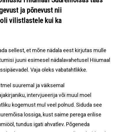
gevust ja põnevust nii
li vilistlastele kui ka
tada sellest, et mõne nädala eest kirjutas mulle
uhtumisi juuni esimesel nädalavahetusel Hiiumaal
ssipäevadel. Vaja oleks vabatahtlikke.
itmel suuremal ja väiksemal
jakirjaniku, intervjueerija või muul moel
ahtliku kogemust mul veel polnud. Siduda see
uremõisa lossiga, kust saime perega erilise
iööl, tundus igati ahvatlev. Põgeneda