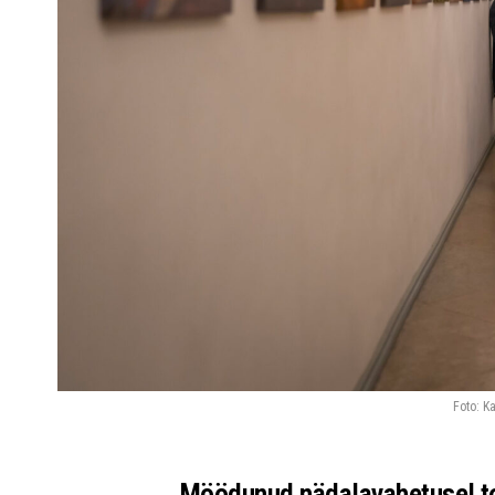
Foto: K
Möödunud nädalavahetusel t