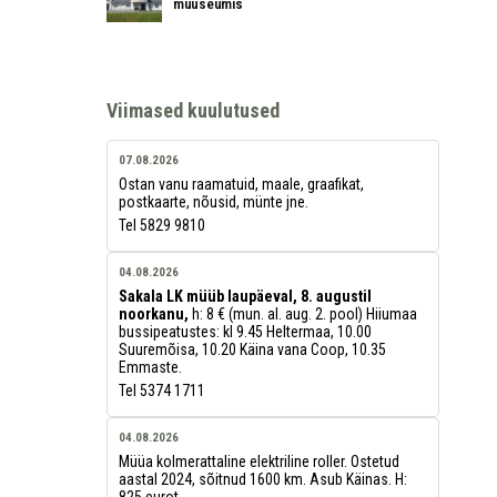
muuseumis
Viimased kuulutused
07.08.2026
Ostan vanu raamatuid, maale, graafikat,
postkaarte, nõusid, münte jne.
Tel 5829 9810
04.08.2026
Sakala LK müüb laupäeval, 8. augustil
noorkanu,
h: 8 € (mun. al. aug. 2. pool) Hiiumaa
bussipeatustes: kl 9.45 Heltermaa, 10.00
Suuremõisa, 10.20 Käina vana Coop, 10.35
Emmaste.
Tel 5374 1711
04.08.2026
Müüa kolmerattaline elektriline roller. Ostetud
aastal 2024, sõitnud 1600 km. Asub Käinas. H:
825 eurot.