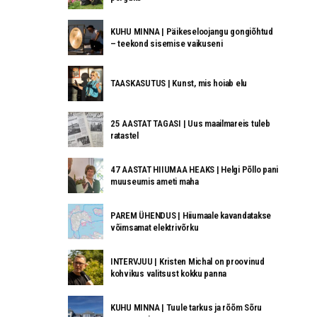
KUHU MINNA | Päikeseloojangu gongiõhtud
– teekond sisemise vaikuseni
TAASKASUTUS | Kunst, mis hoiab elu
25 AASTAT TAGASI | Uus maailmareis tuleb
ratastel
47 AASTAT HIIUMAA HEAKS | Helgi Põllo pani
muuseumis ameti maha
PAREM ÜHENDUS | Hiiumaale kavandatakse
võimsamat elektrivõrku
INTERVJUU | Kristen Michal on proovinud
kohvikus valitsust kokku panna
KUHU MINNA | Tuule tarkus ja rõõm Sõru