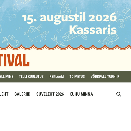
ELLIMINE
TELLI KUULUTUS
REKLAAM
TOIMETUS
VÕRKPALLITURNIIR
ILEHT
GALERIID
SUVELEHT 2026
KUHU MINNA