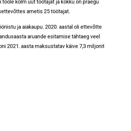
tööle kolm uut töötajat ja kokku on praegu
ettevõttes ametis 25 töötajat.
riistu ja aiakaupu. 2020. aastal oli ettevõtte
jandusaasta aruande esitamise tähtaeg veel
oni 2021. aasta maksustatav käive 7,3 miljonit