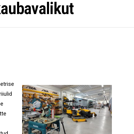
kaubavalikut
etrise
iulid
ne
tte
itud