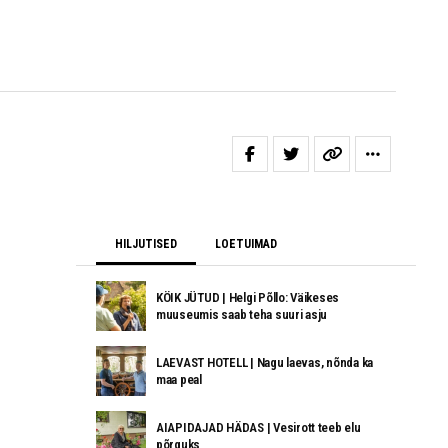
HILJUTISED
LOETUIMAD
KÖIK JÜTUD | Helgi Põllo: Väikeses
muuseumis saab teha suuri asju
LAEVAST HOTELL | Nagu laevas, nõnda ka
maa peal
AIAPIDAJAD HÄDAS | Vesirott teeb elu
põrguks