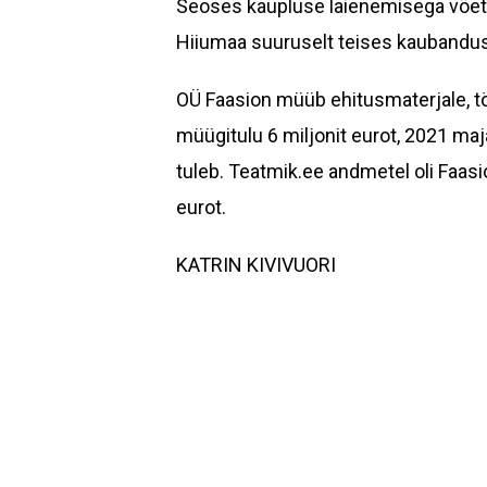
Seoses kaupluse laienemisega võeti 
Hiiumaa suuruselt teises kaubandus
OÜ Faasion müüb ehitusmaterjale, töö
müügitulu 6 miljonit eurot, 2021 ma
tuleb. Teatmik.ee andmetel oli Faasi
eurot.
KATRIN KIVIVUORI