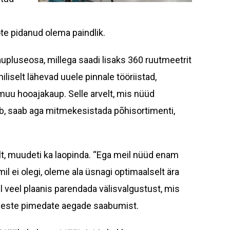
te pidanud olema paindlik.
upluseosa, millega saadi lisaks 360 ruutmeetrit
iliselt lähevad uuele pinnale tööriistad,
 muu hooajakaup. Selle arvelt, mis nüüd
b, saab aga mitmekesistada põhisortimenti,
lt, muudeti ka laopinda. “Ega meil nüüd enam
mil ei olegi, oleme ala üsnagi optimaalselt ära
l veel plaanis parendada välisvalgustust, mis
seste pimedate aegade saabumist.