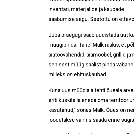
inventari, materjalide ja kaupade
saabumise aegu. Seetõttu on ettevõ
Juba praegugi saab uudistada uut ka
müügipinda. Tanel Malk rääkis, et põh
aiatöövahendid, aiamööbel, grillid ja
senisest müügisaalist pinda vabane
milleks on ehituskaubad.
Kuna uus müügiala tehti õueala arve
eriti kuskile laieneda oma territooriu
kasutanud,” sõnas Malk. Õues on nei
loodetakse valmis saada enne sügi