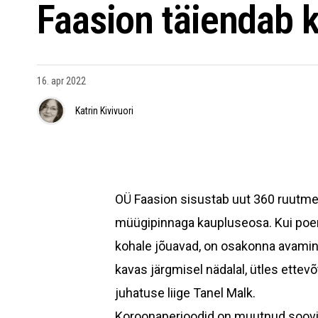
Faasion täiendab 
16. apr 2022
Katrin Kivivuori
OÜ Faasion sisustab uut 360 ruutme
müügipinnaga kaupluseosa. Kui poeri
kohale jõuavad, on osakonna avami
kavas järgmisel nädalal, ütles ettevõ
juhatuse liige Tanel Malk.
Koroonaperioodid on muutnud soov