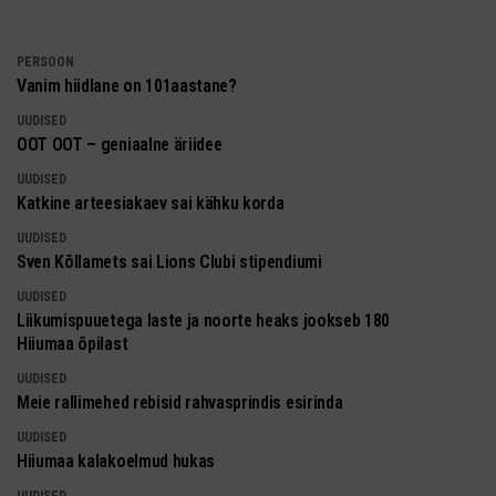
PERSOON
Vanim hiidlane on 101aastane?
UUDISED
OOT OOT – geniaalne äriidee
UUDISED
Katkine arteesiakaev sai kähku korda
UUDISED
Sven Kõllamets sai Lions Clubi stipendiumi
UUDISED
Liikumispuuetega laste ja noorte heaks jookseb 180
Hiiumaa õpilast
UUDISED
Meie rallimehed rebisid rahvasprindis esirinda
UUDISED
Hiiumaa kalakoelmud hukas
UUDISED