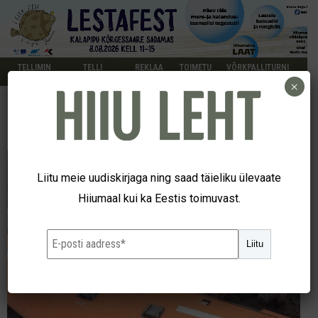
TELLIMIN
TELLI
REKLAA
TOIMETU
VÕRKPALLITURNI
E
KUULUTUS
M
S
IR
×
Liitu meie uudiskirjaga ning saad täieliku ülevaate
Hiiumaal kui ka Eestis toimuvast.
Liitu