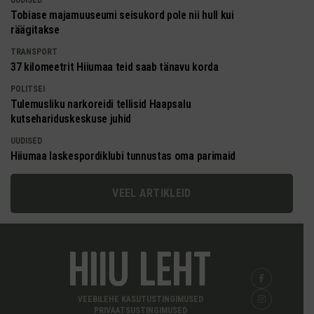
Tobiase majamuuseumi seisukord pole nii hull kui
räägitakse
TRANSPORT
37 kilomeetrit Hiiumaa teid saab tänavu korda
POLITSEI
Tulemusliku narkoreidi tellisid Haapsalu
kutsehariduskeskuse juhid
UUDISED
Hiiumaa laskespordiklubi tunnustas oma parimaid
VEEL ARTIKLEID
VEEBILEHE KASUTUSTINGIMUSED
PRIVAATSUSTINGIMUSED