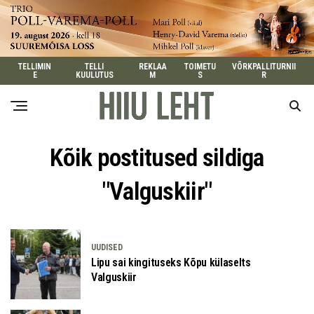
TELLIMIN
TELLI
REKLAA
TOIMETU
VÕRKPALLITURNII
E
KUULUTUS
M
S
R
Kõik postitused sildiga
"Valguskiir"
UUDISED
Lipu sai kingituseks Kõpu külaselts
Valguskiir