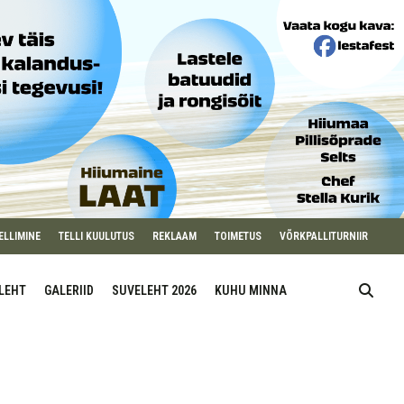
ELLIMINE
TELLI KUULUTUS
REKLAAM
TOIMETUS
VÕRKPALLITURNIIR
ILEHT
GALERIID
SUVELEHT 2026
KUHU MINNA