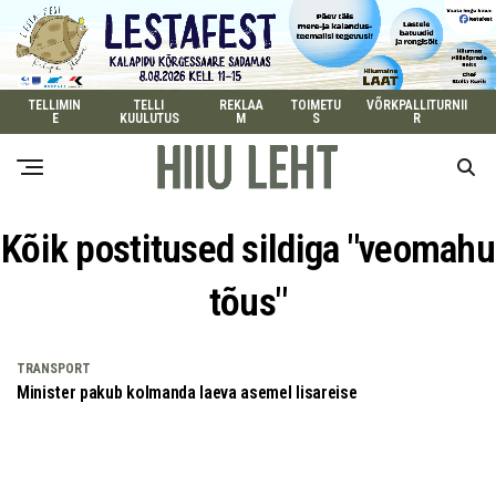
TELLIMIN
TELLI
REKLAA
TOIMETU
VÕRKPALLITURNII
E
KUULUTUS
M
S
R
Kõik postitused sildiga "veomahu
tõus"
TRANSPORT
Minister pakub kolmanda laeva asemel lisareise