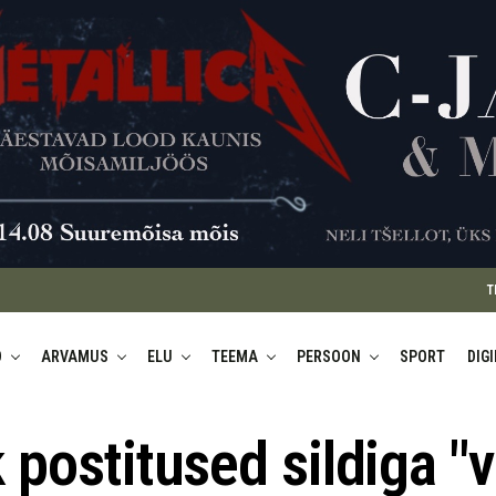
T
D
ARVAMUS
ELU
TEEMA
PERSOON
SPORT
DIG
 postitused sildiga "v