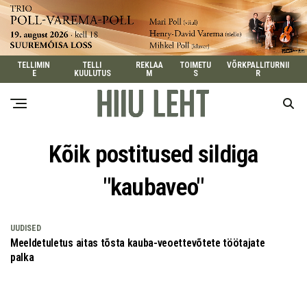
TELLIMIN
TELLI
REKLAA
TOIMETU
VÕRKPALLITURNII
E
KUULUTUS
M
S
R
Kõik postitused sildiga
"kaubaveo"
UUDISED
Meeldetuletus aitas tõsta kauba-veo­ettevõtete töötajate
palka